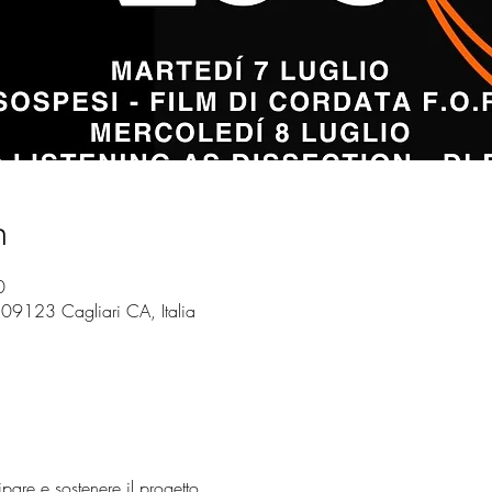
n
0
 09123 Cagliari CA, Italia
are e sostenere il progetto