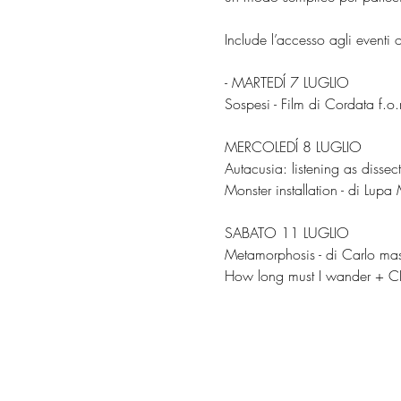
Include l’accesso agli event
- MARTEDÍ 7 LUGLIO
Sospesi - Film di Cordata f.o.r
MERCOLEDÍ 8 LUGLIO
Autacusia: listening as dissect
Monster installation - di Lu
SABATO 11 LUGLIO
Metamorphosis - di Carlo mas
How long must I wander + C