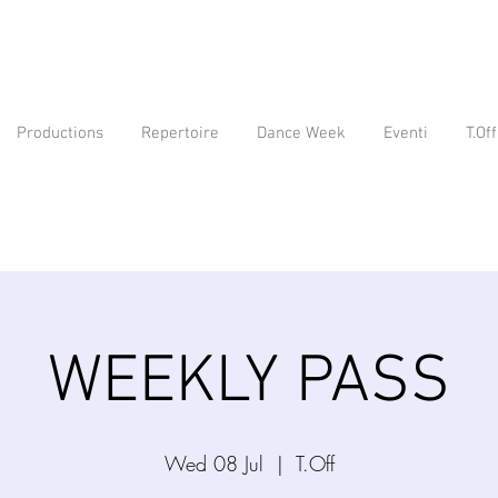
Productions
Repertoire
Dance Week
Eventi
T.Off
WEEKLY PASS
Wed 08 Jul
  |  
T.Off