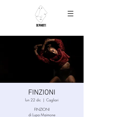
FINZIONI
lun 22 dic
  |  
Cagliari
FINZIONI​
di Lupa Maimone