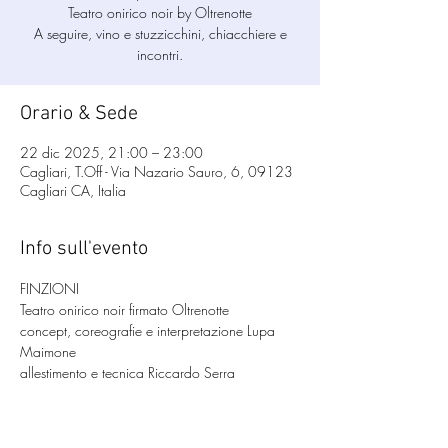
​Teatro onirico noir by Oltrenotte
A seguire, vino e stuzzicchini, chiacchiere e
incontri.
Orario & Sede
22 dic 2025, 21:00 – 23:00
Cagliari, T.Off - Via Nazario Sauro, 6, 09123
Cagliari CA, Italia
Info sull'evento
FINZIONI​
Teatro onirico noir firmato Oltrenotte
concept, coreografie e interpretazione Lupa 
Maimone
allestimento e tecnica Riccardo Serra
cura del suono Simone Frau
A seguire, vino e stuzzicchini, chiacchiere e 
incontri.