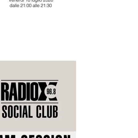
dalle 21:00 alle 21:30
ival Internazionale Cortoindanza XIX
edizione