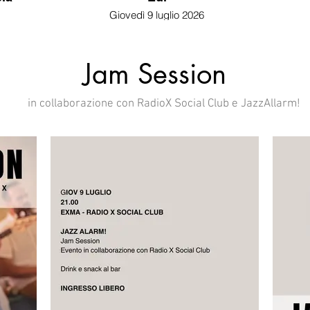
Giovedì 9 luglio 2026
Fest
dalle 20:30 alle 20:50
za XIX
Festival Internazionale Cortoindanza XIX
edizione
Jam Session
in collaborazione con RadioX Social Club e JazzAllarm!