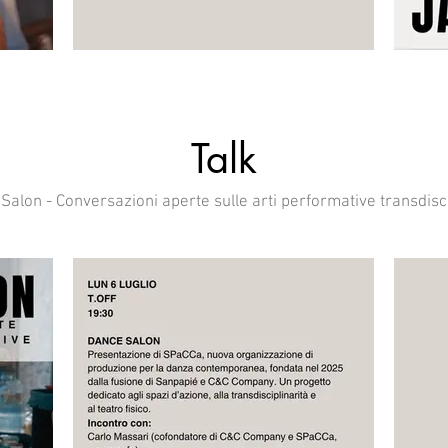
Talk
Salon - Conversazioni aperte sulle arti performative transdisci