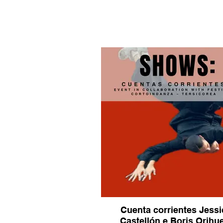
Cuenta corrientes Jessi
Castellón e Boris Orihu