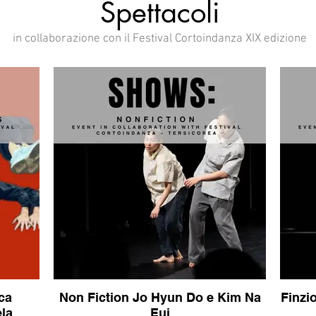
Spettacoli
in collaborazione con il Festival Cortoindanza XIX edizione
ca
Non Fiction Jo Hyun Do e Kim Na
Finzi
ela
Eui