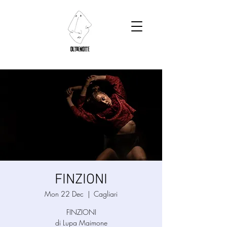
FINZIONI
Mon 22 Dec
  |  
Cagliari
FINZIONI​
di Lupa Maimone