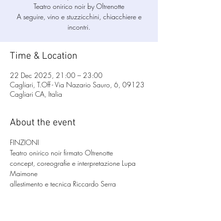
​Teatro onirico noir by Oltrenotte
A seguire, vino e stuzzicchini, chiacchiere e
incontri.
Time & Location
22 Dec 2025, 21:00 – 23:00
Cagliari, T.Off - Via Nazario Sauro, 6, 09123
Cagliari CA, Italia
About the event
FINZIONI​
Teatro onirico noir firmato Oltrenotte
concept, coreografie e interpretazione Lupa 
Maimone
allestimento e tecnica Riccardo Serra
cura del suono Simone Frau
A seguire, vino e stuzzicchini, chiacchiere e 
incontri.