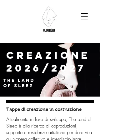
creazionE
2026/2027
THE LAND
Of SLEEP
Tappe di creazione in costruzione
Attualmente in fase di sviluppo, The Land of
Sleep è alla ricerca di coproduzioni,
supporto e residenze artistiche per dare vita
a un'opera collettiva e interdisciplinare