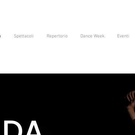
a
Spettacoli
Repertorio
Dance Week
Eventi
NDA