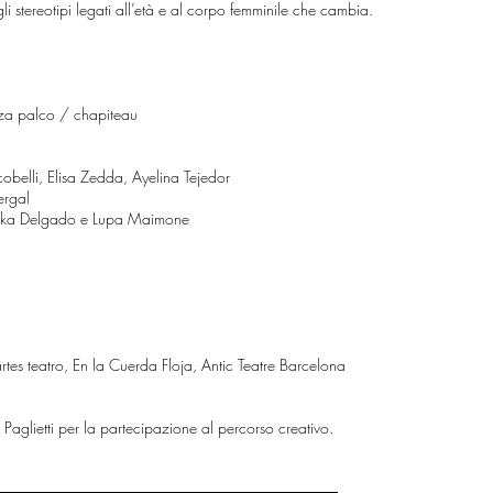
li stereotipi legati all’età e al corpo femminile che cambia.
enza palco / chapiteau
elli, Elisa Zedda, Ayelina Tejedor
ergal
inka Delgado e
Lupa
Maimone
rtes teatro, En la Cuerda Floja
​​,
Antic Teatre Barcelona
Paglietti per la partecipazione al percorso creativo.