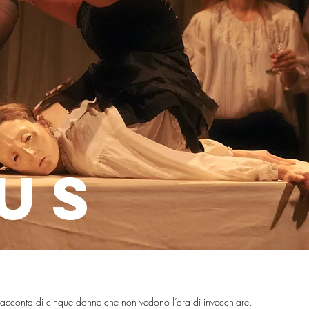
us
 racconta di cinque donne che non vedono l’ora di invecchiare.