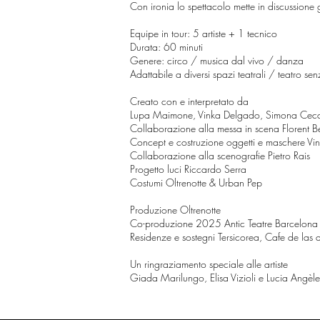
Con ironia lo spettacolo mette in discussione g
Equipe in tour: 5 artiste + 1 tecnico
Durata: 60 minuti
Genere: circo / musica dal vivo / danza
Adattabile a diversi spazi teatrali / teatro s
Creato con e interpretato da
Lupa
Maimone, Vinka Delgado, Simona Ceccob
Collaborazione alla messa in scena Florent B
Concept e costruzione oggetti e maschere V
Collaborazione alla scenografie Pietro Rais
Progetto luci Riccardo Serra
Costumi Oltrenotte & Urban Pep
Produzione Oltrenotte
Co-produzione 2025 Antic Teatre Barcelona
​Residenze e sostegni Tersicorea, Cafe de las a
Un ringraziamento speciale alle artiste
Giada Marilungo, Elisa Vizioli e Lucia Angèle 