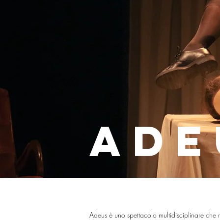
ade
Adeus è uno spettacolo multidisciplinare che