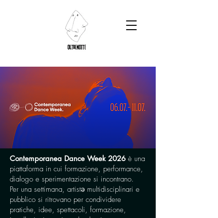
​Contemporanea Dance Week 2026
è una
piattaforma in cui formazione, performance,
dialogo e sperimentazione si incontrano.
Per una settimana, artistə multidisciplinari e
pubblico si ritrovano per condividere
pratiche, idee, spettacoli, formazione,