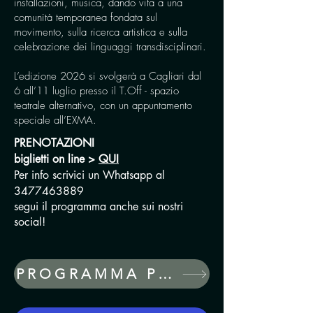
installazioni, musica,
dando vita a una
comunità temporanea fondata sul
movimento, sulla ricerca artistica e sulla
celebrazione dei linguaggi transdisciplinari.
L’edizione 2026 si svolgerà a Cagliari dal
6 all’11 luglio presso il T.Off - spazio
teatrale alternativo, con un appuntamento
speciale all’EXMA.
PRENOTAZIONI
biglietti on line >
QUI
​Per info scrivici un Whatsapp al
3477463889
segui il programma anche sui nostri
social!
PROGRAMMA PDF