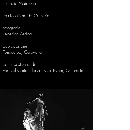
Lucrezia Maimone
tecnico Gerardo Gouveia
fotografia
Federica Zedda
​coproduzione
Tersicorea, Carovana
con il sostegno di
Festival Cortoindanza, Cie Twain, Oltrenotte