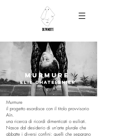
murmure
elie chateignier
Murmure
il progetto esordisce con il titolo provvisorio
Aïn.
una ricerca di ricordi dimenticati o esiliati.
Nasce dal desiderio di un'arte plurale che
abbatte i diversi confini: quelli che separano