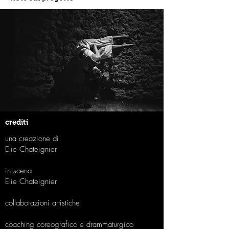
crediti
una creazione di
Elie Chateignier
in scena
Elie Chateignier​
collaborazioni artistiche
​coaching coreografico e drammaturgico