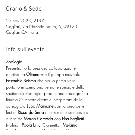
Orario & Sede
25 nov 2023, 21:00
Cagliari, Via Nazario Sauro, 6, 09123
Cagliari CA, Italia
Info sull'evento
Zoologia
Presentiamo la preziosa collaborazione 
artistica tra 
Oltrenotte
 e il gruppo musicale 
Ensemble Scisma
 che per la prima volta 
portano in scena una versione speciale dello 
spettacolo Zoologia, produzione coreografica 
firmata Oltrenotte diretta e interpretata dalla 
coreografa 
Lupa Maimone
 con la cura delle 
luci di 
Riccardo Serra
 e le musiche composte e 
dirette da 
Marco Caredda 
con 
Elsa Paglietti 
(violino), 
Paola Lilliu
 (Clarinetto), 
Melania 
Bertolo
 (Pianoforte), 
Alice Naitza Clarkson