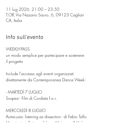
11 lug 2026, 21:00 – 23:50
T.Off, Via Nazario Sauro, 6, 09123 Cagliari
CA, Italia
Info sull'evento
WEEKLY-PASS
un modo semplice per partecipare e sostenere 
il progetto
Include l’accesso agli eventi organizzati 
direttamente da Contemporanea Dance Week:
- MARTEDÍ 7 LUGLIO
Sospesi - Film di Cordata f.o.r.
MERCOLEDÍ 8 LUGLIO
Autacusia: listening as dissection - di Fabio Tallo
Monster installation - di Lupa Maimone & Vinka 
Delgado