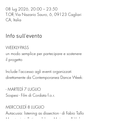
08 lug 2026, 20:00 – 23:50
T.Off, Via Nazario Sauro, 6, 09123 Cagliari
CA, Italia
Info sull'evento
WEEKLY-PASS
un modo semplice per partecipare e sostenere 
il progetto
Include l’accesso agli eventi organizzati 
direttamente da Contemporanea Dance Week:
- MARTEDÍ 7 LUGLIO
Sospesi - Film di Cordata f.o.r.
MERCOLEDÍ 8 LUGLIO
Autacusia: listening as dissection - di Fabio Tallo
Monster installation - di Lupa Maimone & Vinka 
Delgado