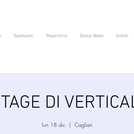
a
Spettacoli
Repertorio
Dance Week
Eventi
TAGE DI VERTICA
lun 18 dic
  |  
Cagliari