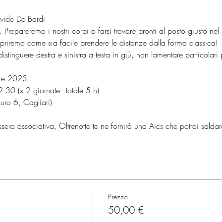
vide De Bardi
. Prepareremo i nostri corpi a farsi trovare pronti al posto giusto n
copriremo come sia facile prendere le distanze dalla forma classica! 
stinguere destra e sinistra a testa in giù, non lamentare particolari 
re 2023
30 (x 2 giornate - totale 5 h)
ro 6, Cagliari)
era associativa, Oltrenotte te ne fornirà una Aics che potrai saldar
Prezzo
50,00 €