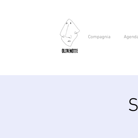
Compagnia
Agend
S