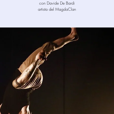
con Davide De Bardi
artista del MagdaClan