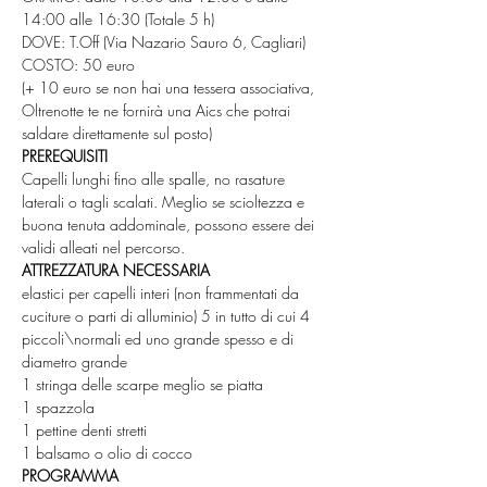
14:00 alle 16:30 (Totale 5 h)
DOVE: T.Off (Via Nazario Sauro 6, Cagliari)
COSTO: 50 euro 
(+ 10 euro se non hai una tessera associativa, 
Oltrenotte te ne fornirà una Aics che potrai 
saldare direttamente sul posto)
PREREQUISITI
Capelli lunghi fino alle spalle, no rasature 
laterali o tagli scalati. Meglio se scioltezza e 
buona tenuta addominale, possono essere dei 
validi alleati nel percorso.
ATTREZZATURA NECESSARIA
elastici per capelli interi (non frammentati da 
cuciture o parti di alluminio) 5 in tutto di cui 4 
piccoli\normali ed uno grande spesso e di 
diametro grande
1 stringa delle scarpe meglio se piatta
1 spazzola
1 pettine denti stretti
1 balsamo o olio di cocco
PROGRAMMA