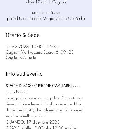
dom 17 dic
  |  
Cagliari
con Elena Bosco
poliedrica artista del MagdaClan e Cie Zenhir
Orario & Sede
17 dic 2023, 10:00 – 16:30
Cagliari, Via Nazario Sauro, 6, 09123
Cagliari CA, Italia
Info sull'evento
STAGE DI SOSPENSIONE CAPILLARE
 | con 
Elena Bosco
lo stage di sospensione capillare è a metà tra 
l’esser rituale e lesser disciplina circense. Una 
danza nel vuoto, liberi di nuotare, danzare ed 
esprimersi nello spazio. 
QUANDO: 17 dicembre 2023 
ORARIO: dalle 10:00 alla 12:30 e dalle 