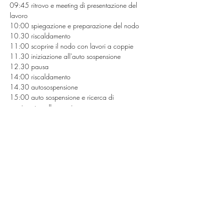
09:45 ritrovo e meeting di presentazione del 
lavoro 
10:00 spiegazione e preparazione del nodo 
10.30 riscaldamento
11:00 scoprire il nodo con lavori a coppie
11.30 iniziazione all'auto sospensione
12.30 pausa 
14:00 riscaldamento
14.30 autosospensione
15:00 auto sospensione e ricerca di 
movimento nello spazio
15.30 scoperta e approccio alla routine di 
preparazione fisica per farsi sospendere
16:30 fine
Biglietti
Vendita terminata
Tipo di biglietto