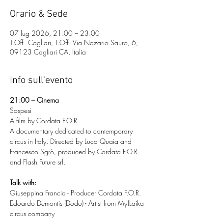
Orario & Sede
07 lug 2026, 21:00 – 23:00
T.Off - Cagliari, T.Off - Via Nazario Sauro, 6,
09123 Cagliari CA, Italia
Info sull'evento
21:00 – Cinema
Sospesi
A film by Cordata F.O.R.
A documentary dedicated to contemporary 
circus in Italy. Directed by Luca Quaia and 
Francesco Sgrò, produced by Cordata F.O.R. 
and Flash Future srl.
Talk with:
Giuseppina Francia - Producer Cordata F.O.R.
Edoardo Demontis (Dodo) - Artist from My!Laika 
circus company