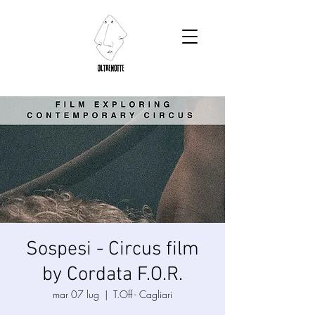
Sospesi - Circus film
by Cordata F.O.R.
mar 07 lug
  |  
T.Off - Cagliari