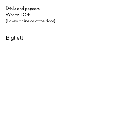
Drinks and popcorn
Where: T.OFF
(Tickets online or at the door)
Biglietti
Vendita terminata
Tipo di biglietto
Ticket d’ingresso
Prezzo
10,00 €
+0,25 € di commissione di servizio sui biglietti